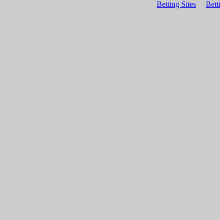
Betting Sites
Bett