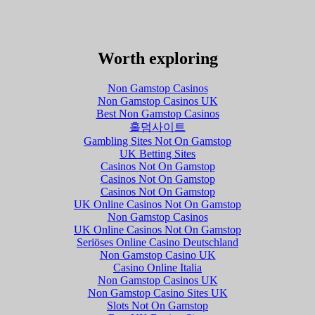
Worth exploring
Non Gamstop Casinos
Non Gamstop Casinos UK
Best Non Gamstop Casinos
홀덤사이트
Gambling Sites Not On Gamstop
UK Betting Sites
Casinos Not On Gamstop
Casinos Not On Gamstop
Casinos Not On Gamstop
UK Online Casinos Not On Gamstop
Non Gamstop Casinos
UK Online Casinos Not On Gamstop
Seriöses Online Casino Deutschland
Non Gamstop Casino UK
Casino Online Italia
Non Gamstop Casinos UK
Non Gamstop Casino Sites UK
Slots Not On Gamstop