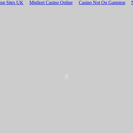
ing Sites UK
Migliori Casino Online
Casino Not On Gamstop